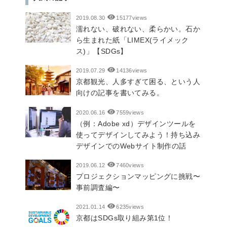
2019.08.30
15177views
濡れない、破れない、柔らかい。石か
ら生まれた紙「LIMEX(ライメック
ス)」【SDGs】
2019.07.29
14136views
京都観光、人多すぎて困る、という人
向けの記事を書いてみる。
2020.06.16
7559views
（例：Adobe xd）デザインツールを
使ってデザインしてみよう！持ち込み
デザインでのWebサイト制作の話
2019.06.12
7460views
プロジェクションマッピングに挑戦〜
事前調査編〜
2021.01.14
6235views
京都はSDGs取り組み第1位！