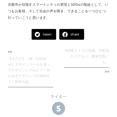
京都市が目指すスマートシティの実現とSDGsの取組として、い
つもお客様、そして社会の声を聞き、できることを一つひとつ
行っていこうと思います。
tweet
share
360度カメラの活用。不動産
<<
だけでなく、建築写真に
【その２】（例：Adobe
も。
xd）デザインツールを使っ
てデザインしてみよう！持
>>
ち込みデザインでのWebサ
イト制作の話
ライター