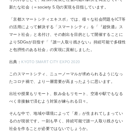
新たな社会（＝society 5.0)の実現を目指しています。
「京都スマートシティエキスポ」では、様々な社会問題をICT等
の活用によって解決する「スマートシティ」を「『超快適』ス
マート社会」と名付け、その創出を目的として開催することに
よりSDGsが目指す「『誰一人取り残さない』持続可能で多様性
と包摂性のある社会」の実現に貢献しました。
出典：
KYOTO SMART CITY EXPO 2020
このスマートシティ、ニューノーマルが求められるようになっ
たコロナ禍で、より一層需要が高まったように思います。
出社や授業もリモート、飲み会もリモート、空港や駅でもなる
べく非接触で済むよう対策が練られる日々。
そんな中で、地域や環境によって「差」が生まれてしまってい
るのが現状です。一刻も早く、持続可能で誰一人取り残さない
社会を作ることが必要ではないでしょうか。