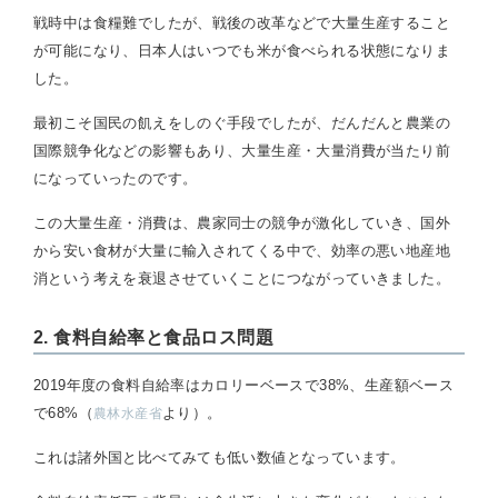
戦時中は食糧難でしたが、戦後の改革などで大量生産すること
が可能になり、日本人はいつでも米が食べられる状態になりま
した。
最初こそ国民の飢えをしのぐ手段でしたが、だんだんと農業の
国際競争化などの影響もあり、大量生産・大量消費が当たり前
になっていったのです。
この大量生産・消費は、農家同士の競争が激化していき、国外
から安い食材が大量に輸入されてくる中で、効率の悪い地産地
消という考えを衰退させていくことにつながっていきました。
2. 食料自給率と食品ロス問題
2019年度の食料自給率はカロリーベースで38%、生産額ベース
で68%（
より）。
農林水産省
これは諸外国と比べてみても低い数値となっています。