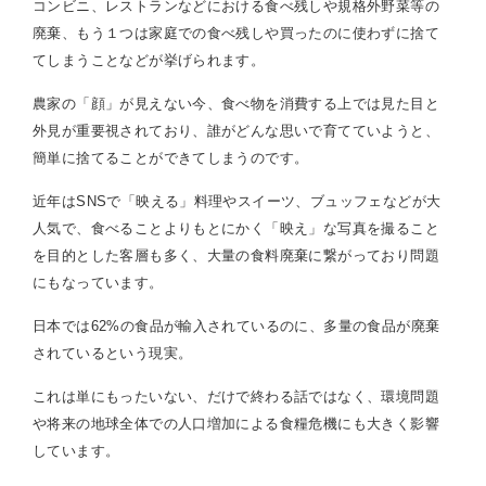
コンビニ、レストランなどにおける食べ残しや規格外野菜等の
廃棄、もう１つは家庭での食べ残しや買ったのに使わずに捨て
てしまうことなどが挙げられます。
農家の「顔」が見えない今、食べ物を消費する上では見た目と
外見が重要視されており、誰がどんな思いで育てていようと、
簡単に捨てることができてしまうのです。
近年はSNSで「映える」料理やスイーツ、ブュッフェなどが大
人気で、食べることよりもとにかく「映え」な写真を撮ること
を目的とした客層も多く、大量の食料廃棄に繋がっており問題
にもなっています。
日本では62%の食品が輸入されているのに、多量の食品が廃棄
されているという現実。
これは単にもったいない、だけで終わる話ではなく、環境問題
や将来の地球全体での人口増加による食糧危機にも大きく影響
しています。