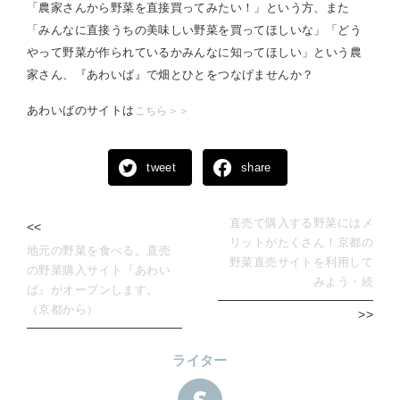
「農家さんから野菜を直接買ってみたい！」という方、また
「みんなに直接うちの美味しい野菜を買ってほしいな」「どう
やって野菜が作られているかみんなに知ってほしい」という農
家さん、『あわいば』で畑とひとをつなげませんか？
あわいばのサイトは
こちら＞＞
tweet
share
直売で購入する野菜にはメ
<<
リットがたくさん！京都の
地元の野菜を食べる。直売
野菜直売サイトを利用して
の野菜購入サイト『あわい
みよう・続
ば』がオープンします。
（京都から）
>>
ライター