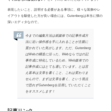
表現したいこと、説明する必要がある事項に、様々な装飾やレ
イアウトを駆使した方が良い場合には、Gutenbergは本当に懐の
深いエディタなので。
今までの編集方法は紙媒体での記事作成方
法に近い操作感を手に入れることが主眼に
置かれていた気がします。ただ、Gutenberg
はWebの構造に沿った、Webならではの記
事作成に特化しているため、Web媒体での
記事作成にはとても適しています。とは言
え基本は文章を書くこと、これは変わりま
せんので、まずは文章を書く、という視点
で恐れずGutenbergを活用していただくこと
をオススメします！
記事リンク