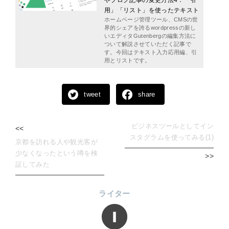
やブログ記事の変更方法4：「引
用」「リスト」を使ったテキスト
ホームページ管理ツール、CMSの世
界的シェアを誇るwordpressの新し
いエディタGutenbergの編集方法に
ついて解説させていただく記事で
す。今回はテキスト入力応用編、引
用とリストです。
tweet
share
ビジネスツールとしてイン
<<
スタグラムを使ってみる(1)
京都を訪れる人や観光客が
少なくなったという噂を検
>>
証してみた
ライター